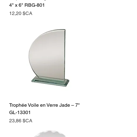
4" x 6" RBG-801
Prix
12,20 $CA
​​​​​​​Trophée Voile en Verre Jade – 7"
GL-13301
Prix
23,86 $CA