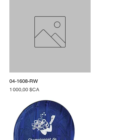
04-1608-RW
Prix
1 000,00 $CA