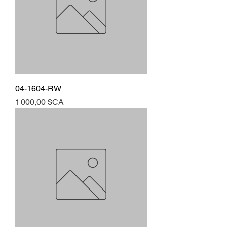
04-1604-RW
Prix
1 000,00 $CA