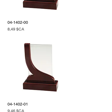
04-1402-00
Prix
8,49 $CA
04-1402-01
Prix
9,46 $CA