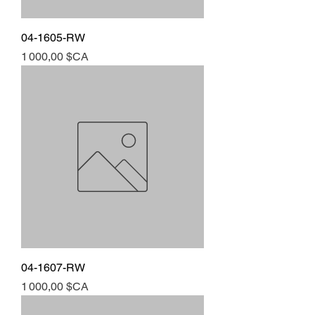
04-1605-RW
Prix
1 000,00 $CA
04-1607-RW
Prix
1 000,00 $CA