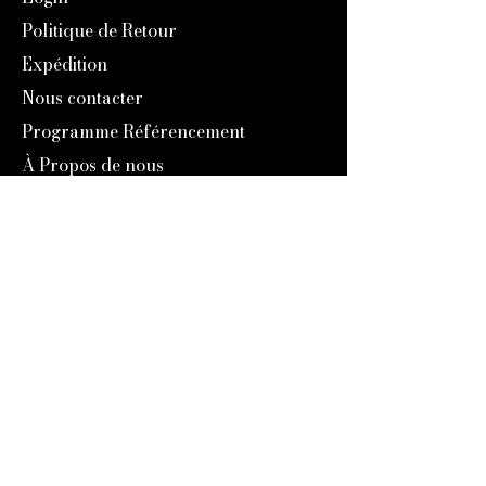
Politique de Retour
Expédition
Nous contacter
Programme Référencement
À Propos de nous
Notre Histoire
Blog
Catalogue 2024
Programme Fidélité
Engravers Expert
service@engraversexpert.com
1-866-287-8660