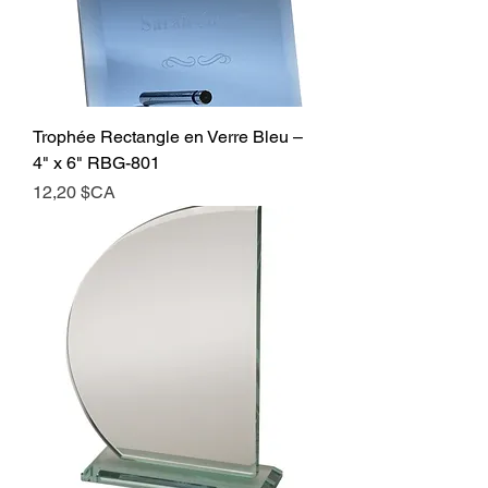
Trophée Rectangle en Verre Bleu –
4" x 6" RBG-801
Prix
12,20 $CA