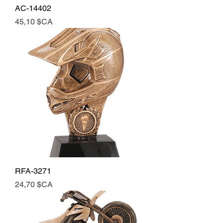
AC-14402
Prix
45,10 $CA
RFA-3271
Prix
24,70 $CA