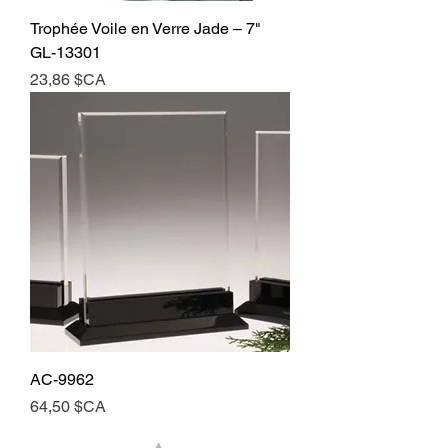
​​​​​​​Trophée Voile en Verre Jade – 7"
GL-13301
Prix
23,86 $CA
AC-9962
Prix
64,50 $CA