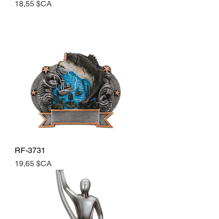
Prix
18,55 $CA
RF-3731
Prix
19,65 $CA