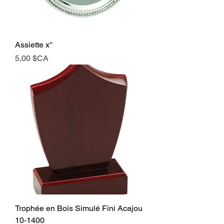
Assiette x''
Prix
5,00 $CA
Trophée en Bois Simulé Fini Acajou
10-1400