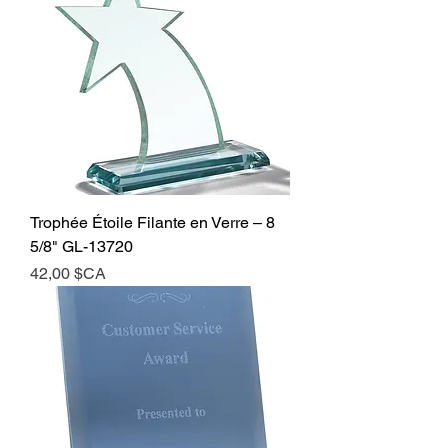
Trophée Étoile Filante en Verre – 8
5/8" GL-13720
Prix
42,00 $CA