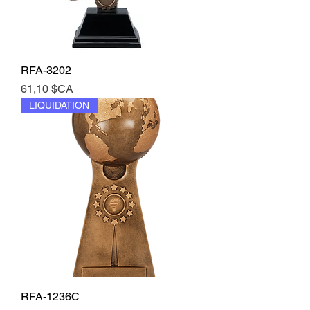
RFA-3202
Prix
61,10 $CA
LIQUIDATION
RFA-1236C