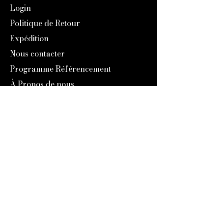
Login
Politique de Retour
Expédition
Nous contacter
Programme Référencement
À Propos de nous
Notre Histoire
Blog
Catalogue 2024
Programme Fidélité
Engravers Expert
service@engraversexpert.com
1-866-287-8660