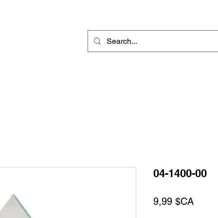
r
Gravure Rotative
Produit Sublimable
Décorations & Cadeaux
04-1400-00
Prix
9,99 $CA