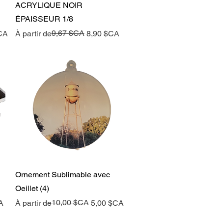
Aperçu rapide
ACRYLIQUE NOIR
ÉPAISSEUR 1/8
Prix original
Prix promotionnel
9,67 $CA
CA
À partir de
8,90 $CA
Aperçu rapide
Ornement Sublimable avec
Oeillet (4)
Prix original
Prix promotionnel
10,00 $CA
A
À partir de
5,00 $CA