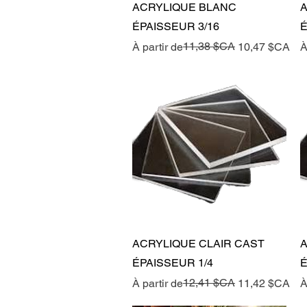
Aperçu rapide
ACRYLIQUE BLANC
A
ÉPAISSEUR 3/16
É
Prix original
Prix promotionnel
11,38 $CA
P
P
À partir de
10,47 $CA
À
Aperçu rapide
ACRYLIQUE CLAIR CAST
A
ÉPAISSEUR 1/4
É
Prix original
Prix promotionnel
12,41 $CA
P
P
À partir de
11,42 $CA
À