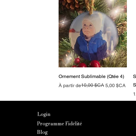
Aperçu rapide
Ornement Sublimable (Qtée 4)
S
S
Prix original
Prix promotionnel
10,00 $CA
À partir de
5,00 $CA
P
1
Login
Programme Fidélité
Blog