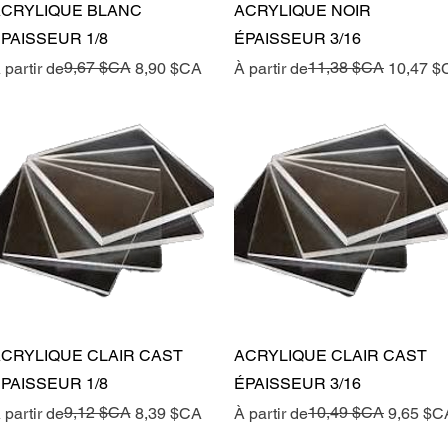
Aperçu rapide
Aperçu rapide
CRYLIQUE BLANC
ACRYLIQUE NOIR
PAISSEUR 1/8
ÉPAISSEUR 3/16
rix original
rix promotionnel
9,67 $CA
Prix original
Prix promotionnel
11,38 $CA
 partir de
8,90 $CA
À partir de
10,47 $
Aperçu rapide
Aperçu rapide
CRYLIQUE CLAIR CAST
ACRYLIQUE CLAIR CAST
PAISSEUR 1/8
ÉPAISSEUR 3/16
rix original
rix promotionnel
9,12 $CA
Prix original
Prix promotionnel
10,49 $CA
 partir de
8,39 $CA
À partir de
9,65 $C