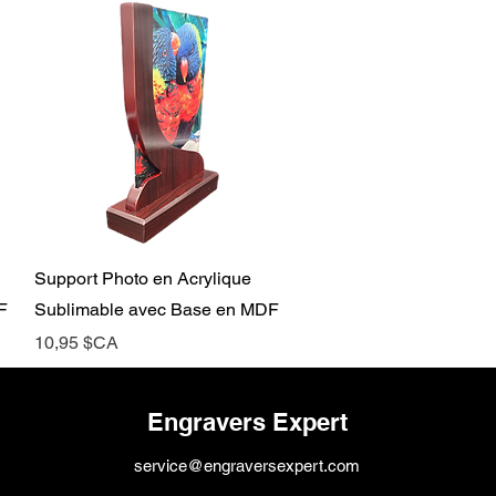
Aperçu rapide
Support Photo en Acrylique
F
Sublimable avec Base en MDF
Prix
10,95 $CA
Engravers Expert
service@engraversexpert.com