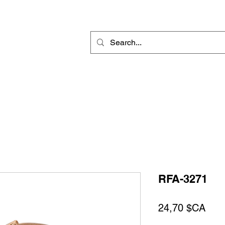
r
Gravure Rotative
Produit Sublimable
Décorations & Cadeaux
RFA-3271
Prix
24,70 $CA