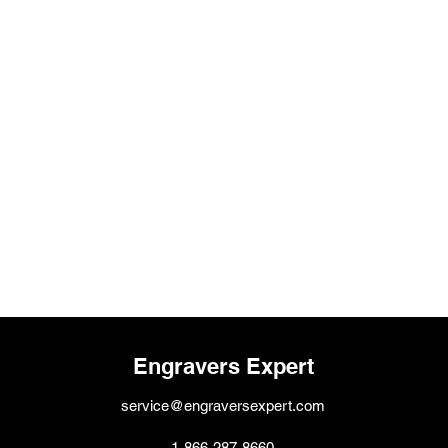
Engravers Expert
service@engraversexpert.com
1-866-287-8660