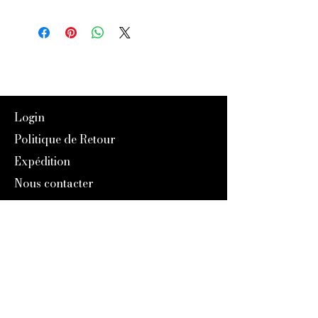
Login
Politique de Retour
Expédition
Nous contacter
Programme Référencement
À Propos de nous
Notre Histoire
Blog
Catalogue 2024
Programme Fidélité