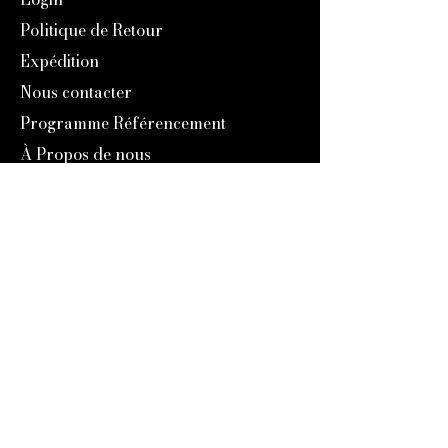
Politique de Retour
Expédition
Nous contacter
Programme Référencement
À Propos de nous
Notre Histoire
Blog
Catalogue 2024
Programme Fidélité
Engravers Expert
service@engraversexpert.com
1-866-287-8660