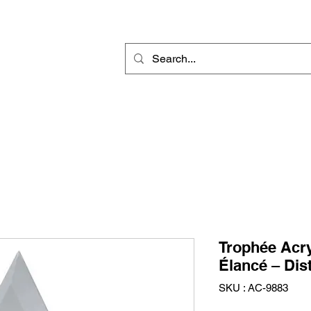
r
Gravure Rotative
Produit Sublimable
Décorations & Cadeaux
Trophée Acr
Élancé – Dis
SKU : AC-9883