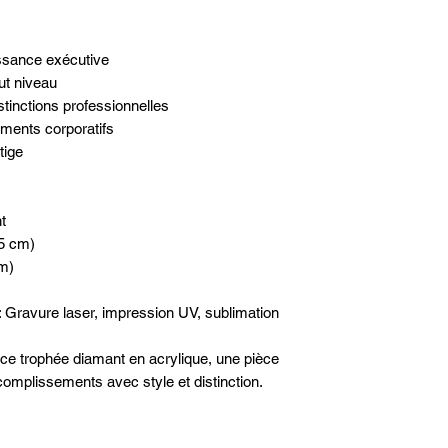
ssance exécutive
t niveau
nctions professionnelles
ments corporatifs
tige
t
75 cm)
mm)
 Gravure laser, impression UV, sublimation
e trophée diamant en acrylique, une pièce
omplissements avec style et distinction.