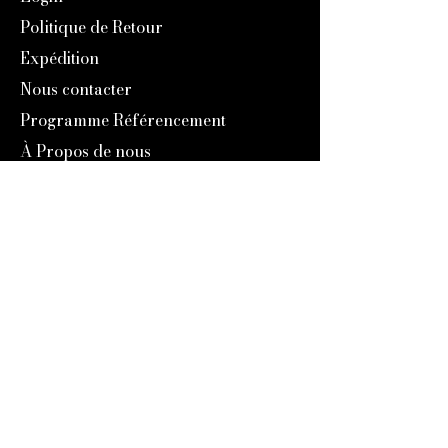
Politique de Retour
Expédition
Nous contacter
Programme Référencement
À Propos de nous
Notre Histoire
Blog
Catalogue 2024
Programme Fidélité
Engravers Expert
service@engraversexpert.com
1-866-287-8660