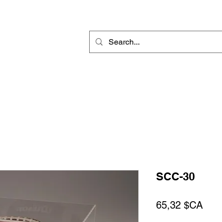
r
Gravure Rotative
Produit Sublimable
Décorations & Cadeaux
SCC-30
Prix
65,32 $CA