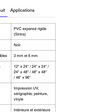
uit
Applications
PVC expansé rigide
(Sintra)
Noir
ibles
3 mm et 6 mm
s
12'' x 24'' / 24'' x 24'' /
24'' x 48'' / 48'' x 48''
/ 48'' x 96''
Impression UV,
sérigraphie, peinture,
vinyle
Intérieure et extérieure