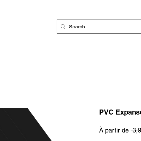
r
Gravure Rotative
Produit Sublimable
Décorations & Cadeaux
PVC Expansé
À partir de
 3,