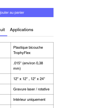
jouter au panier
uit
Applications
Plastique bicouche
TrophyFlex
.015'' (environ 0,38
mm)
12'' x 12'' , 12'' x 24''
Gravure laser / rotative
Intérieur uniquement