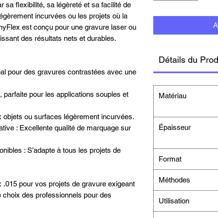
sa flexibilité, sa légèreté et sa facilité de
légèrement incurvées ou les projets où la
A
hyFlex est conçu pour une gravure laser ou
tissant des résultats nets et durables.
Détails du Prod
déal pour des gravures contrastées avec une
, parfaite pour les applications souples et
Matériau
ux objets ou surfaces légèrement incurvées.
Épaisseur
ative : Excellente qualité de marquage sur
ibles : S’adapte à tous les projets de
Format
Méthodes
x .015 pour vos projets de gravure exigeant
– le choix des professionnels pour des
Utilisation