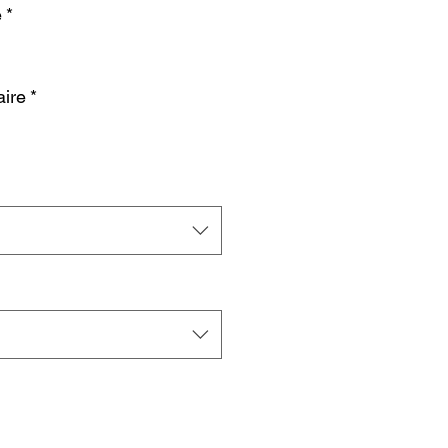
e
*
ire
*