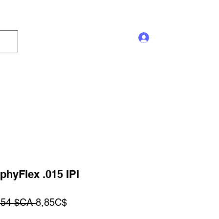
Se connecter
Enseigne
Trophée
Promotion
Blog
phyFlex .015 IPI
Prix
Prix
,54 $CA 
8,85C$
original
promotionnel