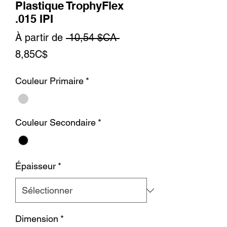
Plastique TrophyFlex
.015 IPI
Prix
À partir de
 10,54 $CA 
Prix
original
8,85C$
promotionnel
Couleur Primaire
*
Couleur Secondaire
*
Épaisseur
*
Dimension
*