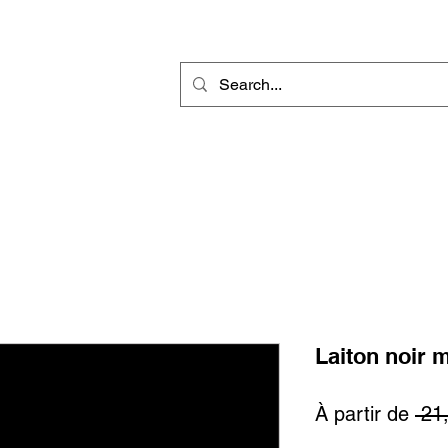
r
Gravure Rotative
Produit Sublimable
Décorations & Cadeaux
Laiton noir 
À partir de
 21