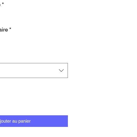
e
*
ire
*
jouter au panier