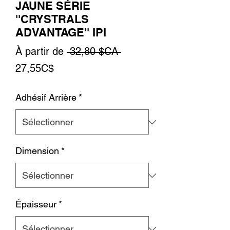
JAUNE SÉRIE
''CRYSTRALS
ADVANTAGE'' IPI
Prix
À partir de
 32,80 $CA 
Prix
original
27,55C$
promotionnel
Adhésif Arrière
*
Dimension
*
Épaisseur
*