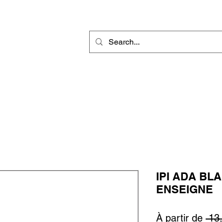
r
Gravure Rotative
Produit Sublimable
Décorations & Cadeaux
IPI ADA BL
ENSEIGNE
À partir de
 13