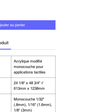
jouter au panier
oduit
Acrylique modifié
monocouche pour
applications tactiles
24 1/8" x 48 3/4" //
613mm x 1238mm
Monocouche 1/32"
(.8mm), 1/16" (1.6mm),
1/8" (3mm)