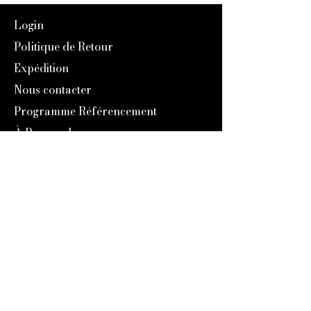
Login
Politique de Retour
Expédition
Nous contacter
Programme Référencement
À Propos de nous
Notre Histoire
Blog
Catalogue 2024
Programme Fidélité
Engravers Expert
service@engraversexpert.com