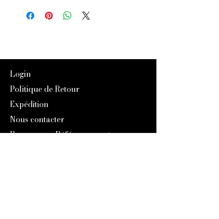
Login
Politique de Retour
Expédition
Nous contacter
Programme Référencement
À Propos de nous
Notre Histoire
Blog
Catalogue 2024
Programme Fidélité