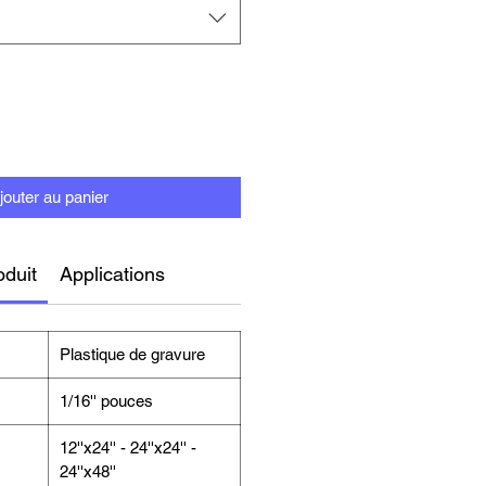
jouter au panier
oduit
Applications
Plastique de gravure
1/16'' pouces
12''x24'' - 24''x24'' -
24''x48''