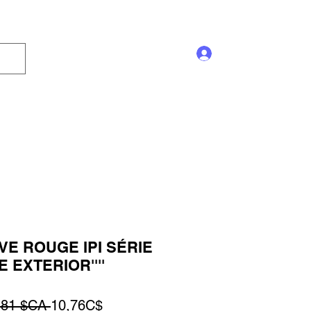
Se connecter
Enseigne
Trophée
Promotion
Blog
E ROUGE IPI SÉRIE
 EXTERIOR''''
Prix
Prix
,81 $CA 
10,76C$