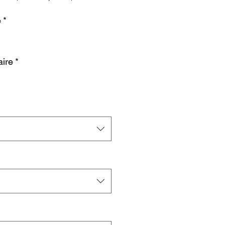
original
promotionnel
e
*
ire
*