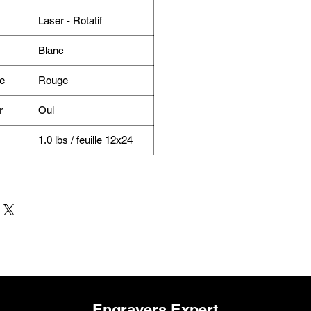
Laser - Rotatif
Blanc
e
Rouge
r
Oui
1.0 lbs / feuille 12x24
Engravers Expert