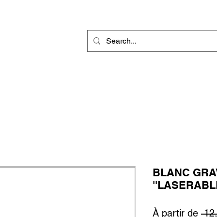
r
Gravure Rotative
Produit Sublimable
Décorations & Cadeaux
BLANC GRAV
''LASERABLE
À partir de
 12