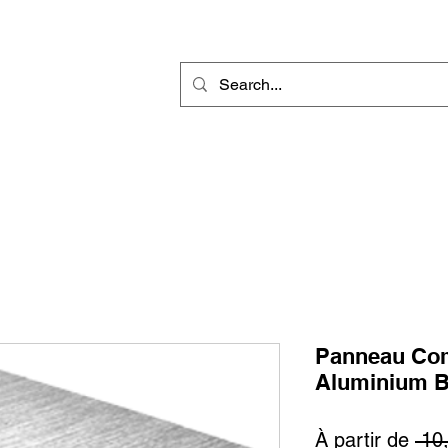
r
Gravure Rotative
Produit Sublimable
Décorations & Cadeaux
Panneau Com
Aluminium B
À partir de
 10