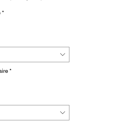
original
promotionnel
e
*
ire
*