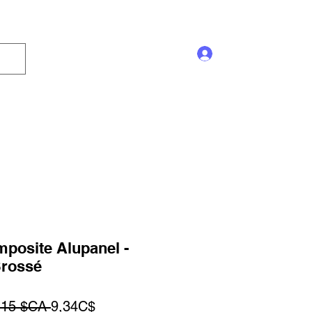
Se connecter
Enseigne
Trophée
Promotion
Blog
posite Alupanel -
rossé
Prix
Prix
,15 $CA 
9,34C$