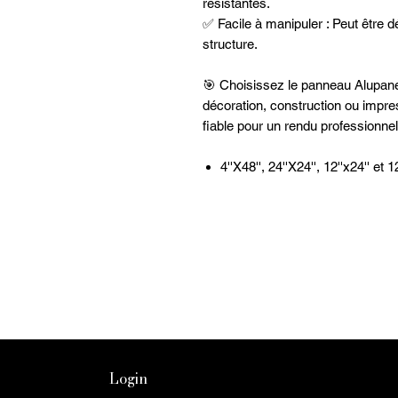
résistantes.
✅ Facile à manipuler : Peut être d
structure.
🎯 Choisissez le panneau Alupanel
décoration, construction ou impr
fiable pour un rendu professionnel
4''X48'', 24''X24'', 12''x24'' et 1
Login