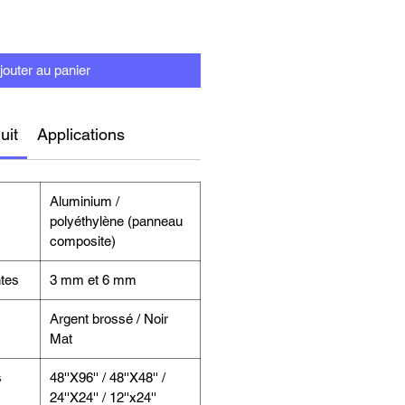
jouter au panier
uit
Applications
Aluminium /
polyéthylène (panneau
composite)
tes
3 mm et 6 mm
Argent brossé / Noir
Mat
s
48''X96'' / 48''X48'' /
24''X24'' / 12''x24''