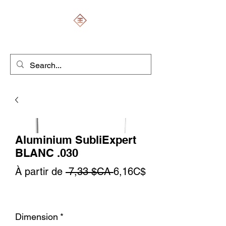
ENGRAVERS EXPERT
Aluminium SubliExpert
BLANC .030
Prix
À partir de
 7,33 $CA 
6,16C$
Prix
original
promotionnel
Dimension
*