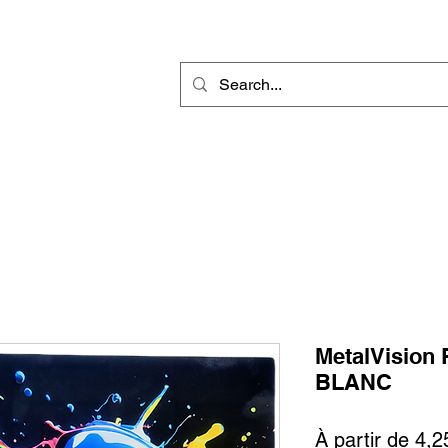
r
Gravure Rotative
Produit Sublimable
Décorations & Cadeaux
MetalVision
BLANC
À partir de
4,2