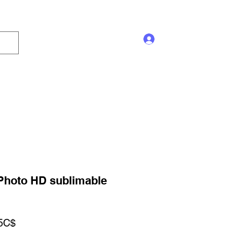
Se connecter
Enseigne
Trophée
Promotion
Blog
 Photo HD sublimable
Prix
5C$