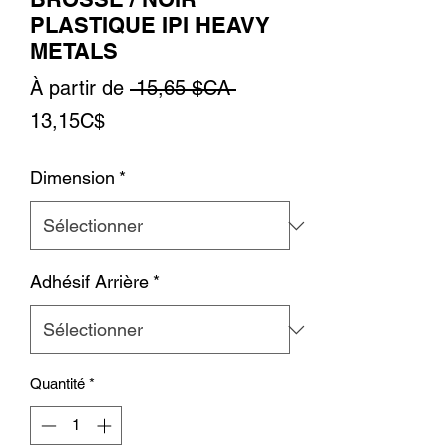
PLASTIQUE IPI HEAVY
METALS
Prix
À partir de
 15,65 $CA 
Prix
original
13,15C$
promotionnel
Dimension
*
Adhésif Arrière
*
Quantité
*