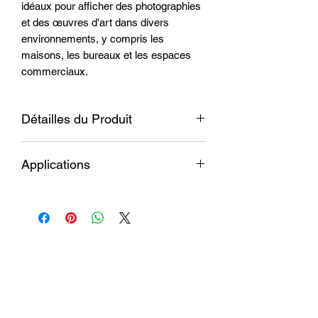
idéaux pour afficher des photographies
et des œuvres d'art dans divers
environnements, y compris les
maisons, les bureaux et les espaces
commerciaux.
Détailles du Produit
Matériau
Aluminium de haute
Applications
qualité avec un
revêtement spécialisé
Idéals pour présenter des images haute
pour la sublimation.
résolution dans des galeries, des
studios et des collections personnelles.
Options
Disponibles en
de finition
finitions Blanc brillant
Parfaits pour créer des œuvres d'art
et Argent Brossé pour
personnalisées pour la décoration
s'adapter à différentes
intérieure dans des maisons, des
préférences
Login
bureaux et des espaces de vente au
esthétiques.