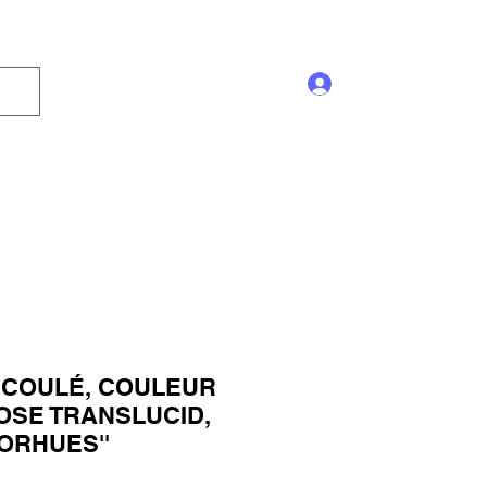
Se connecter
Enseigne
Trophée
Promotion
Blog
 COULÉ, COULEUR
OSE TRANSLUCID,
LORHUES''