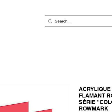
r
Gravure Rotative
Produit Sublimable
Décorations & Cadeaux
ACRYLIQUE
FLAMANT R
SÉRIE ''CO
ROWMARK