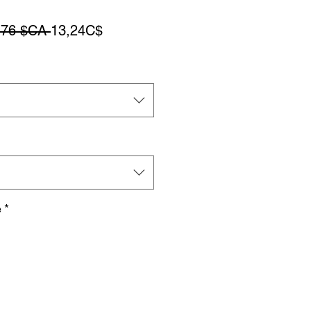
Prix
Prix
,76 $CA 
13,24C$
original
promotionnel
e
*