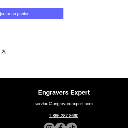
jouter au panier
Engravers Expert
service@engraversexpert.com
1-866-287-8660