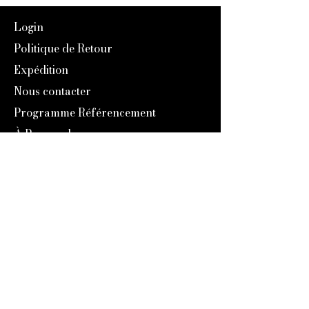
Login
Politique de Retour
Expédition
Nous contacter
Programme Référencement
À Propos de nous
Notre Histoire
Blog
Catalogue 2024
Programme Fidélité
Engravers Expert
service@engraversexpert.com