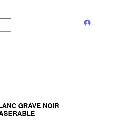
Se connecter
Enseigne
Trophée
Promotion
Blog
 BLANC GRAVE NOIR
'LASERABLE