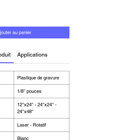
jouter au panier
oduit
Applications
Plastique de gravure
1/8'' pouces
12''x24'' - 24''x24'' -
24''x48''
Laser - Rotatif
Blanc