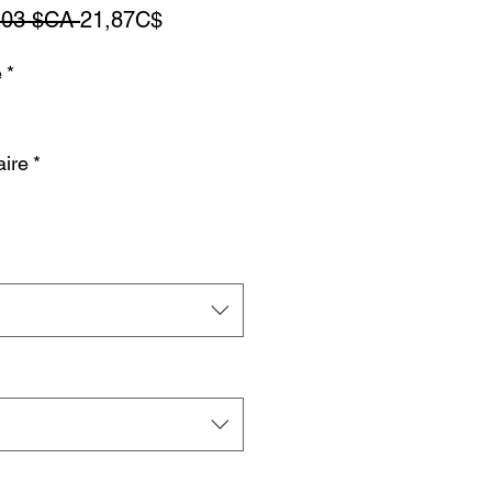
Prix
Prix
,03 $CA 
21,87C$
original
promotionnel
e
*
ire
*