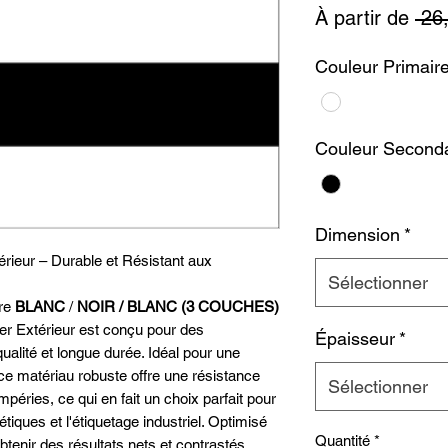
À partir de
 26
Couleur Primair
Couleur Seconda
Dimension
*
rieur – Durable et Résistant aux
Sélectionner
re
BLANC
/
NOIR / BLANC (3 COUCHES)
er Extérieur est conçu pour des
Épaisseur
*
ualité et longue durée. Idéal pour une
e, ce matériau robuste offre une résistance
Sélectionner
péries, ce qui en fait un choix parfait pour
étiques et l'étiquetage industriel. Optimisé
Quantité
*
obtenir des résultats nets et contrastés