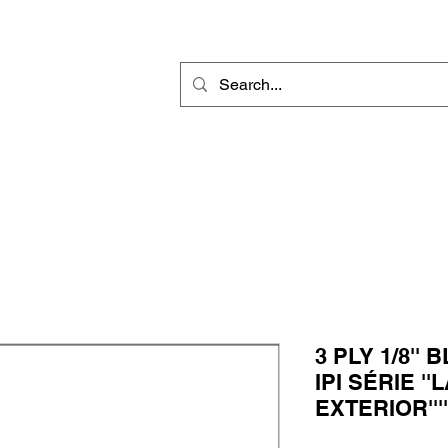
r
Gravure Rotative
Produit Sublimable
Décorations & Cadeaux
3 PLY 1/8''
IPI SÉRIE '
EXTERIOR''''