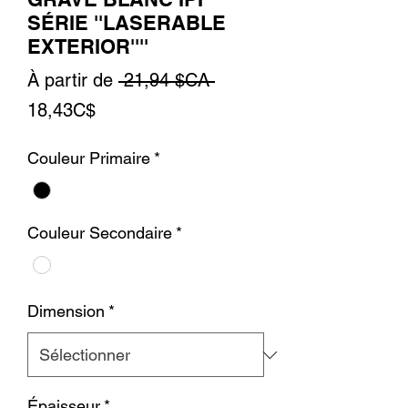
SÉRIE ''LASERABLE
EXTERIOR''''
Prix
À partir de
 21,94 $CA 
Prix
original
18,43C$
promotionnel
Couleur Primaire
*
Couleur Secondaire
*
Dimension
*
Épaisseur
*