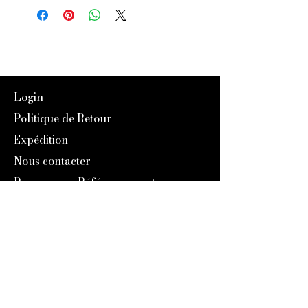
Login
Politique de Retour
Expédition
Nous contacter
Programme Référencement
À Propos de nous
Notre Histoire
Blog
Catalogue 2024
Programme Fidélité