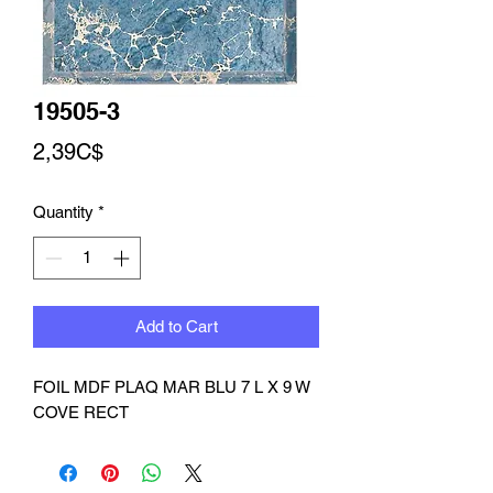
19505-3
Price
2,39C$
Quantity
*
Add to Cart
FOIL MDF PLAQ MAR BLU 7 L X 9 W 
COVE RECT