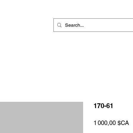
r
Gravure Rotative
Produit Sublimable
Décorations & Cadeaux
170-61
P
1 000,00 $CA