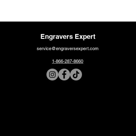
Engravers Expert
service@engraversexpert.com
1-866-287-8660