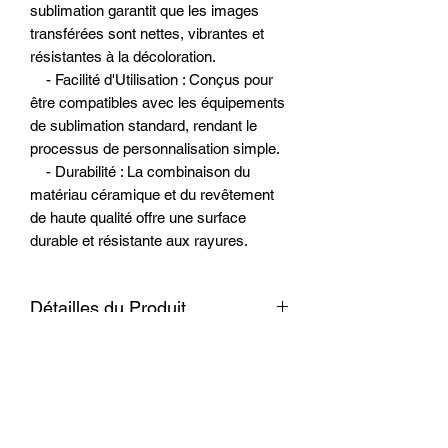
sublimation garantit que les images
transférées sont nettes, vibrantes et
résistantes à la décoloration.
- Facilité d'Utilisation : Conçus pour
être compatibles avec les équipements
de sublimation standard, rendant le
processus de personnalisation simple.
- Durabilité : La combinaison du
matériau céramique et du revêtement
de haute qualité offre une surface
durable et résistante aux rayures.
Détailles du Produit
Matériau
Céramique avec
Entretien
revêtement en
polyester
Nettoyage
Essuyez avec un
chiffon doux et
Tailles
6.25'' et7 7/8''